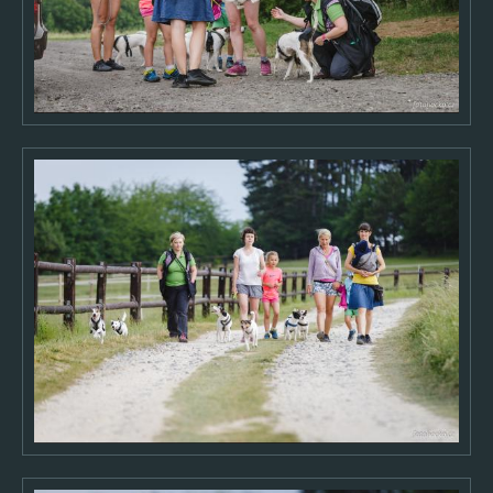
Mláďata
Ostatní
Děti a rodina
Svatby
Cestování
Výlety
Sport
RC modely
Muzikály a koncerty
Oblíbené & Výběry
Oblíbené