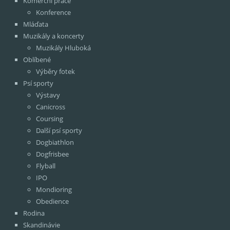
Komerční práce
Konference
Mláďata
Muzikály a koncerty
Muzikály Hluboká
Oblíbené
Výběry fotek
Psí sporty
Výstavy
Canicross
Coursing
Další psí sporty
Dogbiathlon
Dogfrisbee
Flyball
IPO
Mondioring
Obedience
Rodina
Skandinávie