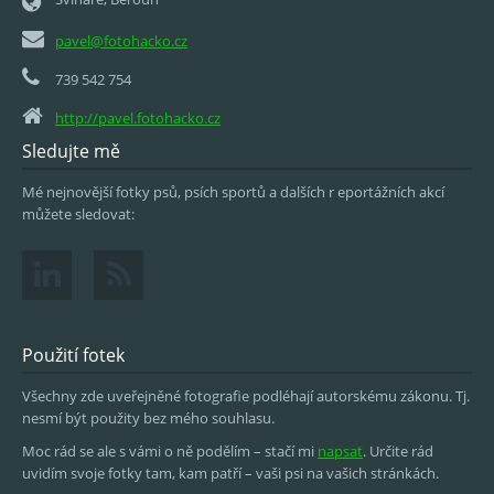
pavel@fotohacko.cz
739 542 754
http://pavel.fotohacko.cz
Sledujte mě
Mé nejnovější fotky psů, psích sportů a dalších r eportážních akcí
můžete sledovat:
Použití fotek
Všechny zde uveřejněné fotografie podléhají autorskému zákonu. Tj.
nesmí být použity bez mého souhlasu.
Moc rád se ale s vámi o ně podělím – stačí mi
napsat
. Určite rád
uvidím svoje fotky tam, kam patří – vaši psi na vašich stránkách.