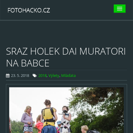
FOTOHACKO.CZ
KATEGORIE
Psi
SRAZ HOLEK DAI MURATORI
Agility
NA BABCE
Canicross
Dogfrisbee
23. 5. 2018
2018
,
Výlety
,
Mláďata
Flyball
Další psí sporty
Jiná zvěřena
Kočky
Koně