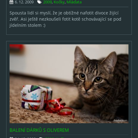
6. 12. 2009
2009
,
Kočky
,
Mláďata
Spousta lidí si myslí, že je obtížné nafotit divoce žijící
zvěř. Asi ještě nezkoušeli fotit kotě schovávající se pod
jídelním stolem :)
BALENÍ DÁRKŮ S OLIVEREM