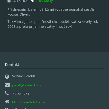
24. 12. 2008
2008
,
Kočky
Při dnešním balení dárků mi vydatně pomáhal sestřin
kocour Oliver.
Tak vám v jeho společnosti chci poděkovat za skvělý rok
2008 a přeju příjemné svátky i nový rok!
Kontakt
Svinaře, Beroun
pavel@fotohacko.cz
739 542 754
http://pavel.fotohacko.cz