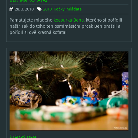
BEN MÁ KOŤATA!
28. 3. 2010
2010
,
Kočky
,
Mláďata
Pamatujete mladého
kocourka Bena
, kterého si pořídili
naši? Tak do toho ten osmiměsíční prcek Ben praštil a
pořídil si dvě krásná koťata!
ŠTĚDRÝ DEN