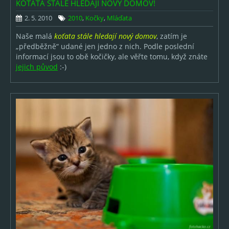
KOŤATA STÁLE HLEDAJÍ NOVÝ DOMOV!
Výběry fotek
2. 5. 2010
2010
,
Kočky
,
Mláďata
ARCHIV
Naše malá
koťata stále hledají nový domov
, zatím je
„předběžně“ udané jen jedno z nich. Podle poslední
2026
informací jsou to obě kočičky, ale věřte tomu, když znáte
jejich původ
:-)
2025
2024
2023
2022
2021
2020
2019
2018