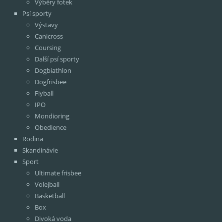
Výběry fotek
Psí sporty
Výstavy
Canicross
Coursing
Další psí sporty
Dogbiathlon
Dogfrisbee
Flyball
IPO
Mondioring
Obedience
Rodina
Skandinávie
Sport
Ultimate frisbee
Volejball
Basketball
Box
Divoká voda