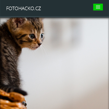
FOTOHACKO.CZ
KATEGORIE
Psi
Agility
Canicross
Dogfrisbee
Flyball
Další psí sporty
Jiná zvěřena
Kočky
Koně