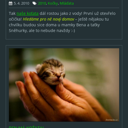
2006
5. 4. 2010
2010
,
Kočky
,
Mláďata
2005
Tak
naše koťata
dál rostou jako z vody! První už otevřelo
očička!
Hledáme pro ně nový domov
– ještě nějakou tu
chvilku budou sice doma u mamky Bena a taťky
O AUTOROVI
Sněhurky, ale to nebude navždy :-)