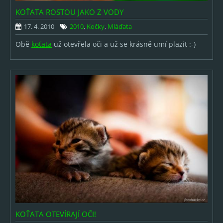
2017
KOŤATA ROSTOU JAKO Z VODY
17. 4. 2010
2010
,
Kočky
,
Mláďata
2016
Obě
koťata
už otevřela oči a už se krásně umí plazit :-)
2015
2014
2013
2012
2011
2010
2009
2008
2007
KOŤATA OTEVÍRAJÍ OČI!