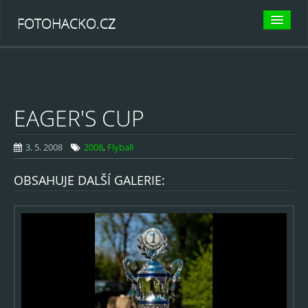
FOTOHACKO.CZ
KATEGORIE
Psi
EAGER'S CUP
Agility
Canicross
3. 5. 2008
2008
,
Flyball
Dogfrisbee
OBSAHUJE DALŠÍ GALERIE:
Flyball
Další psí sporty
Jiná zvěřena
Kočky
Koně