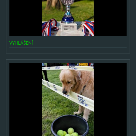
Mláďata
Ostatní
Děti a rodina
VYHLÁŠENÍ
Svatby
Cestování
Výlety
Sport
RC modely
Muzikály a koncerty
Oblíbené & Výběry
Oblíbené