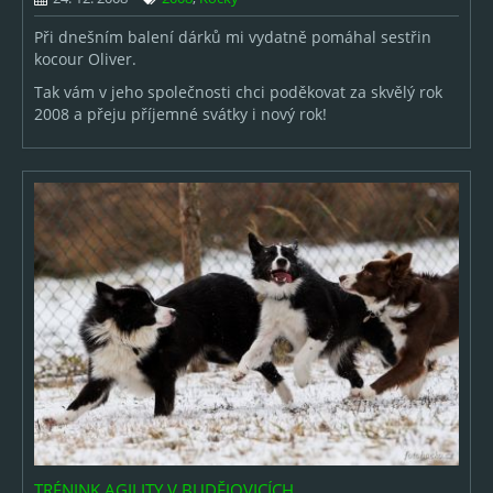
2017
Při dnešním balení dárků mi vydatně pomáhal sestřin
kocour Oliver.
2016
Tak vám v jeho společnosti chci poděkovat za skvělý rok
2015
2008 a přeju příjemné svátky i nový rok!
2014
2013
2012
2011
2010
2009
2008
2007
TRÉNINK AGILITY V BUDĚJOVICÍCH