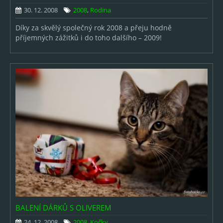
Výběry fotek
30. 12. 2008
2008
,
Rodina
Díky za skvělý společný rok 2008 a přeju hodně
ARCHIV
příjemných zážitků i do toho dalšího – 2009!
2026
2025
2024
2023
2022
2021
2020
2019
BALENÍ DÁRKŮ S OLIVEREM
2018
24. 12. 2008
2008
,
Kočky