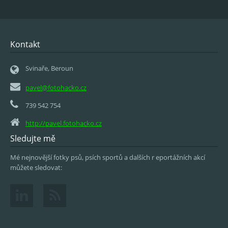
Kontakt
Svinaře, Beroun
pavel@fotohacko.cz
739 542 754
http://pavel.fotohacko.cz
Sledujte mě
Mé nejnovější fotky psů, psích sportů a dalších r eportážních akcí
můžete sledovat: