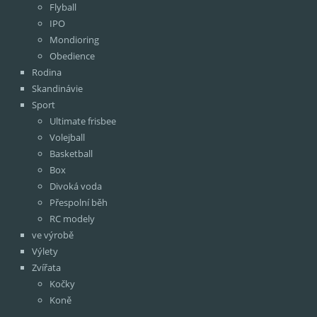
Flyball
IPO
Mondioring
Obedience
Rodina
Skandinávie
Sport
Ultimate frisbee
Volejball
Basketball
Box
Divoká voda
Přespolní běh
RC modely
ve výrobě
Výlety
Zvířata
Kočky
Koně