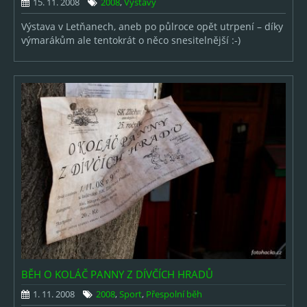
15. 11. 2008
2008
,
Výstavy
Výstava v Letňanech, aneb po půlroce opět utrpení – díky
výmarákům ale tentokrát o něco snesitelnější :-)
BĚH O KOLÁČ PANNY Z DÍVČÍCH HRADŮ
1. 11. 2008
2008
,
Sport
,
Přespolní běh