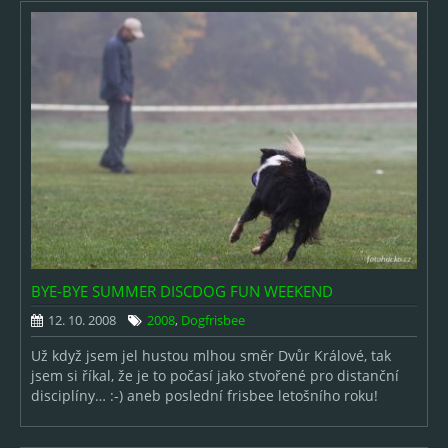
BYE-BYE SUMMER DISCDOG FUN WEEKEND
12. 10. 2008
2008
,
Dogfrisbee
Už když jsem jel hustou mlhou směr Dvůr Králové, tak
jsem si říkal, že je to počasí jako stvořené pro distanční
disciplíny… :-) aneb poslední frisbee letošního roku!