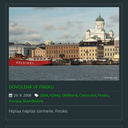
DOVOLENÁ VE FINSKU
29. 9. 2008
2008
,
Výlety
,
Oblíbené
,
Cestování
,
Finsko
,
Evropa
,
Skandinávie
Hiplaa näplää sormeile, Finsko.