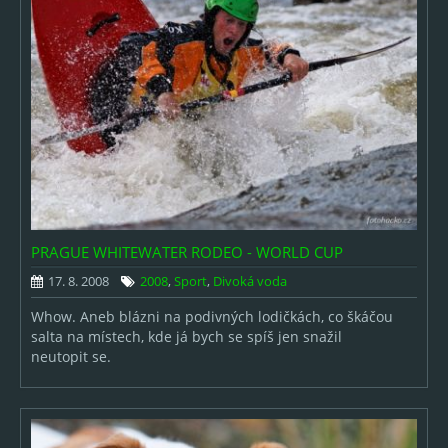
PRAGUE WHITEWATER RODEO - WORLD CUP
17. 8. 2008
2008
,
Sport
,
Divoká voda
Whow. Aneb blázni na podivných lodičkách, co škáčou
salta na místech, kde já bych se spíš jen snažil
neutopit se.