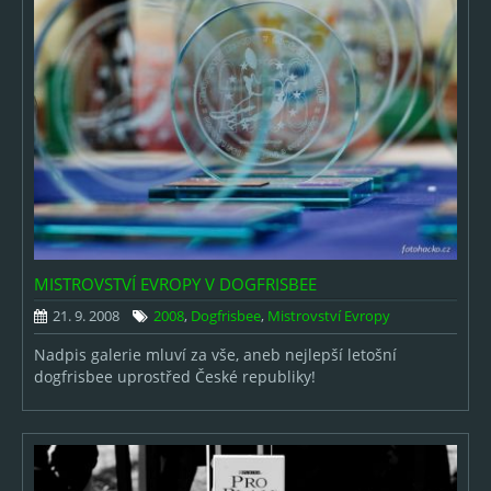
MISTROVSTVÍ EVROPY V DOGFRISBEE
21. 9. 2008
2008
,
Dogfrisbee
,
Mistrovství Evropy
Nadpis galerie mluví za vše, aneb nejlepší letošní
dogfrisbee uprostřed České republiky!