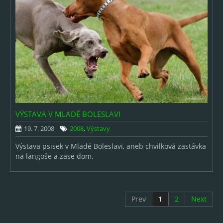
VÝSTAVA V MLADÉ BOLESLAVI
19. 7. 2008
2008
,
Výstavy
Výstava psisek v Mladé Boleslavi, aneb chvilková zastávka
na langoše a zase dom.
Prev
1
2
Next