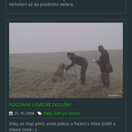
mrholení až do pozdního večera.
PODZIMNÍ LOVECKÉ ZKOUŠKY
25. 10. 2008
2008
,
Další psí sporty
Sliby se mají plnit, aneb pokus o focení v mlze, blátě a
šílené zimě :-)