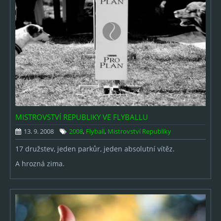
MISTROVSTVÍ REPUBLIKY VE FLYBALLU
13. 9. 2008
2008
,
Flyball
,
Mistrovství Republiky
17 družstev, jeden parkůr, jeden absolutní vítěz.
A hrozná zima.