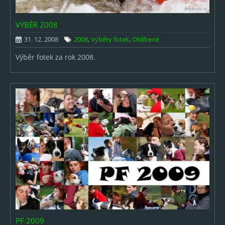
Mláďata
VÝBĚR 2008
Ostatní
31. 12. 2008
2008
,
Výběry fotek
,
Oblíbené
Děti a rodina
Výběr fotek za rok 2008.
Svatby
Cestování
Výlety
Sport
RC modely
Muzikály a koncerty
Oblíbené & Výběry
Oblíbené
PF 2009