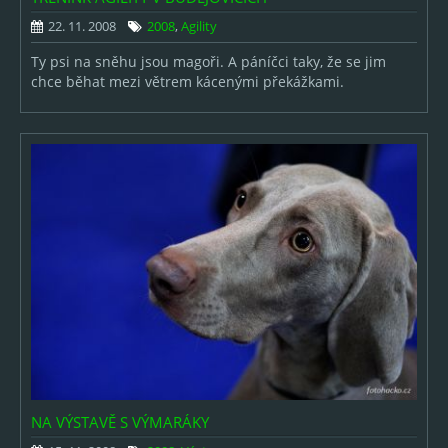
2006
22. 11. 2008
2008
,
Agility
2005
Ty psi na sněhu jsou magoři. A páníčci taky, že se jim
chce běhat mezi větrem kácenými překážkami.
O AUTOROVI
NA VÝSTAVĚ S VÝMARÁKY