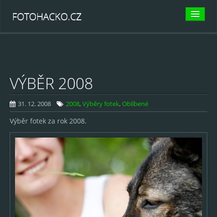
FOTOHACKO.CZ
KATEGORIE
Psi
VÝBĚR 2008
Agility
Canicross
31. 12. 2008
2008
,
Výběry fotek
,
Oblíbené
Dogfrisbee
Výběr fotek za rok 2008.
Flyball
Další psí sporty
Jiná zvěřena
Kočky
Koně