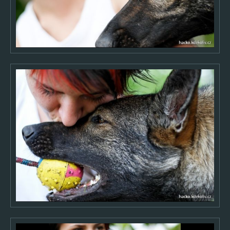
Mláďata
Ostatní
Děti a rodina
Svatby
Cestování
Výlety
Sport
RC modely
Muzikály a koncerty
Oblíbené & Výběry
Oblíbené