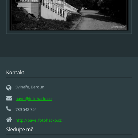
Kontakt
Svinaře, Beroun
pavel@fotohacko.cz
739 542 754
http://pavel.fotohacko.cz
Sledujte mě