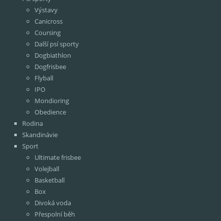
Výstavy
Canicross
Coursing
Další psí sporty
Dogbiathlon
Dogfrisbee
Flyball
IPO
Mondioring
Obedience
Rodina
Skandinávie
Sport
Ultimate frisbee
Volejball
Basketball
Box
Divoká voda
Přespolní běh