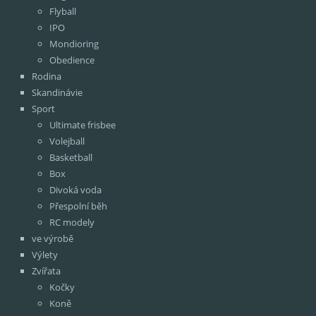
Flyball
IPO
Mondioring
Obedience
Rodina
Skandinávie
Sport
Ultimate frisbee
Volejball
Basketball
Box
Divoká voda
Přespolní běh
RC modely
ve výrobě
Výlety
Zvířata
Kočky
Koně