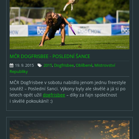
MČR DOGFRISBEE - POSLEDNÍ ŠANCE
19. 9. 2015
2015
,
Dogfrisbee
,
Oblíbené
,
Mistrovství
Republiky
MČR Dogfrisbee v sobotu nabídlo jenom jednu freestyle
soutěž – Poslední šanci. Výkony byly ale skvělé a já si po
letech opět užil
dogfrisbee
– díky za fajn společnost
i skvělé pokoukání! :)