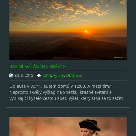
RANNÍ SVÍTÁNÍ NA SNĚŽCE
30. 8. 2015
2015
,
Výlety
,
Oblíbené
Od auta v 00:41, autem domů v 12:00. A mezi tím?
Naprosto skvělý výšlap na Sněžku, krásné svítání a
vynikající kyselo cestou zpět. Výlet, který stojí za to zažít!