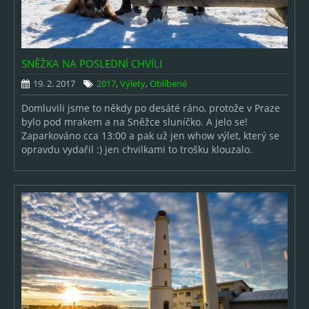
SNĚŽKA NA POSLEDNÍ CHVÍLI
19. 2. 2017
2017
,
Výlety
,
Oblíbené
Domluvili jsme to někdy po desáté ráno, protože v Praze
bylo pod mrakem a na Sněžce sluníčko. A jelo se!
Zaparkováno cca 13:00 a pak už jen whow výlet, který se
opravdu vydařil :) jen chvilkami to trošku klouzalo.