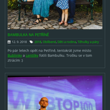
BAMBULKA NA PETŘÍNĚ
12. 9. 2018
2018
,
Oblíbené
,
Děti a rodina
,
Těhulky a páry
Po pár letech opět na Petříně, tentokrát jsme místo
Bublinky
a
Lentilky
fotili Bambulku. Trošku se v tom
ztrácím :)