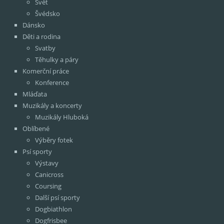
Svět
Švédsko
Dánsko
Děti a rodina
Svatby
Těhulky a páry
Komerční práce
Konference
Mláďata
Muzikály a koncerty
Muzikály Hluboká
Oblíbené
Výběry fotek
Psí sporty
Výstavy
Canicross
Coursing
Další psí sporty
Dogbiathlon
Dogfrisbee