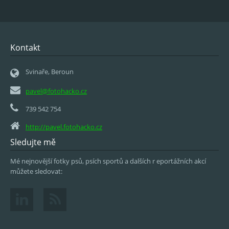
Kontakt
Svinaře, Beroun
pavel@fotohacko.cz
739 542 754
http://pavel.fotohacko.cz
Sledujte mě
Mé nejnovější fotky psů, psích sportů a dalších r eportážních akcí
můžete sledovat: