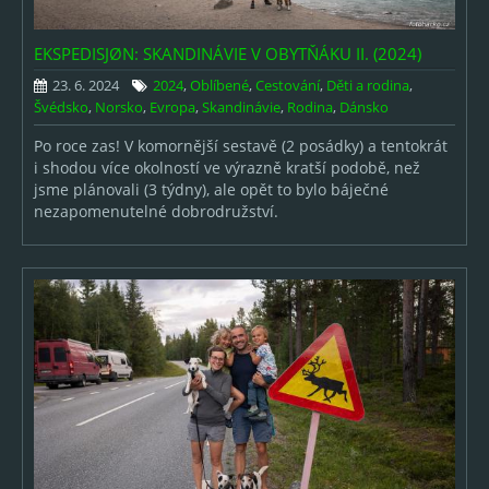
Mláďata
EKSPEDISJØN: SKANDINÁVIE V OBYTŇÁKU II. (2024)
Ostatní
23. 6. 2024
2024
,
Oblíbené
,
Cestování
,
Děti a rodina
,
Švédsko
,
Norsko
,
Evropa
,
Skandinávie
,
Rodina
,
Dánsko
Děti a rodina
Po roce zas! V komornější sestavě (2 posádky) a tentokrát
Svatby
i shodou více okolností ve výrazně kratší podobě, než
jsme plánovali (3 týdny), ale opět to bylo báječné
Cestování
nezapomenutelné dobrodružství.
Výlety
Sport
RC modely
Muzikály a koncerty
Oblíbené & Výběry
Oblíbené