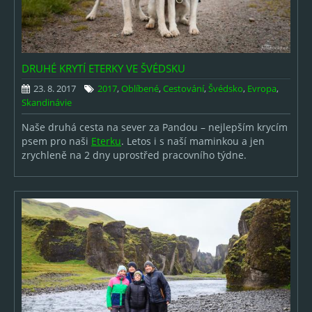
DRUHÉ KRYTÍ ETERKY VE ŠVÉDSKU
23. 8. 2017
2017
,
Oblíbené
,
Cestování
,
Švédsko
,
Evropa
,
Skandinávie
Naše druhá cesta na sever za Pandou – nejlepším krycím
psem pro naši
Eterku
. Letos i s naší maminkou a jen
zrychleně na 2 dny uprostřed pracovního týdne.