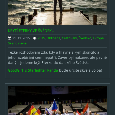
KRYTÍ ETERKY VE ŠVÉDSKU
21. 11. 2015
2015
,
Oblíbené
,
Cestování
,
Švédsko
,
Evropa
,
Skandinávie
Těžké rozhodování zda, kdy a hlavně s kým skončilo a
jeho rozebírání sem nepatří. Závěr byl nakonec ale pevně
daný – jedeme krýt Eterku do dalekého Švédska!
GoodGirl´s Star­fighter Panda
bude určitě skvělá volba!