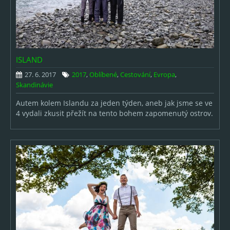
ISLAND
27. 6. 2017
2017
,
Oblíbené
,
Cestování
,
Evropa
,
Skandinávie
Autem kolem Islandu za jeden týden, aneb jak jsme se ve
4 vydali zkusit přežít na tento bohem zapomenutý ostrov.