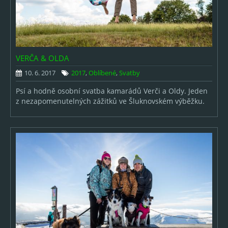
VERČA & OLDA
10. 6. 2017
2017
,
Oblíbené
,
Svatby
Psí a hodně osobní svatba kamarádů Verči a Oldy. Jeden
z nezapomenutelných zážitků ve Šluknovském výběžku.