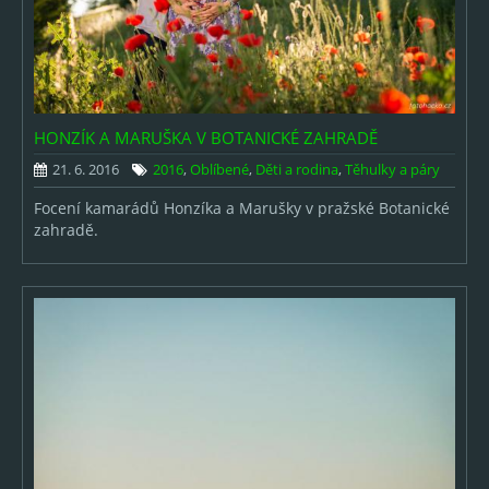
HONZÍK A MARUŠKA V BOTANICKÉ ZAHRADĚ
21. 6. 2016
2016
,
Oblíbené
,
Děti a rodina
,
Těhulky a páry
Focení kamarádů Honzíka a Marušky v pražské Botanické
zahradě.