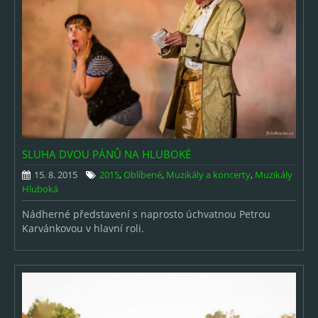
SLUHA DVOU PÁNŮ NA HLUBOKÉ
15. 8. 2015
2015
,
Oblíbené
,
Muzikály a koncerty
,
Muzikály
Hluboká
Nádherné představení s naprosto úchvatnou Petrou
Karvánkovou v hlavní roli.