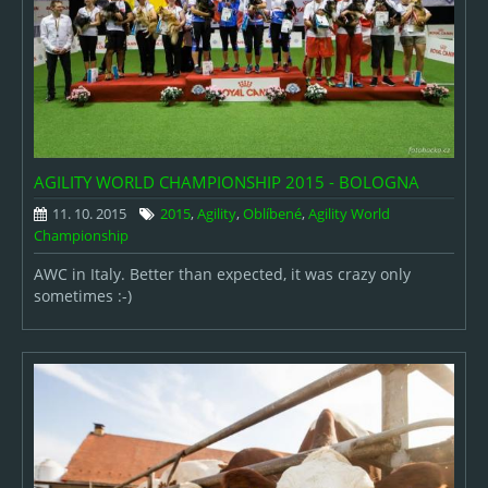
AGILITY WORLD CHAMPIONSHIP 2015 - BOLOGNA
11. 10. 2015
2015
,
Agility
,
Oblíbené
,
Agility World
Championship
AWC in Italy. Better than expected, it was crazy only
sometimes :-)