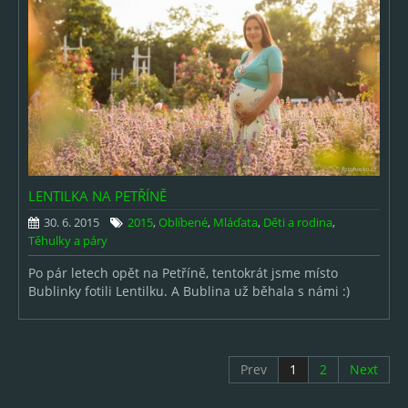
LENTILKA NA PETŘÍNĚ
30. 6. 2015
2015
,
Oblíbené
,
Mláďata
,
Děti a rodina
,
Těhulky a páry
Po pár letech opět na Petříně, tentokrát jsme místo
Bublinky fotili Lentilku. A Bublina už běhala s námi :)
Prev
1
2
Next