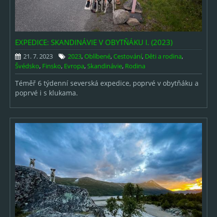
Výběry fotek
ARCHIV
EXPEDICE: SKANDINÁVIE V OBYTŇÁKU I. (2023)
2026
21. 7. 2023
2023
,
Oblíbené
,
Cestování
,
Děti a rodina
,
Švédsko
,
Finsko
,
Evropa
,
Skandinávie
,
Rodina
2025
Téměř 6 týdenní severská expedice, poprvé v obytňáku a
2024
poprvé i s klukama.
2023
2022
2021
2020
2019
2018