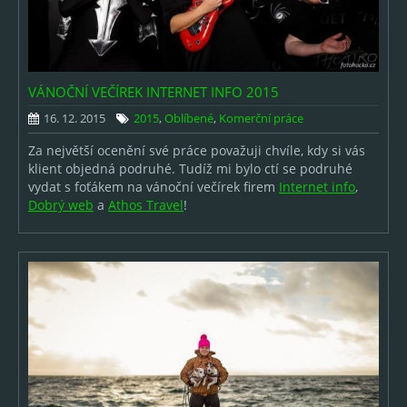
VÁNOČNÍ VEČÍREK INTERNET INFO 2015
16. 12. 2015
2015
,
Oblíbené
,
Komerční práce
Za největší ocenění své práce považuji chvíle, kdy si vás
klient objedná podruhé. Tudíž mi bylo ctí se podruhé
vydat s foťákem na vánoční večírek firem
Internet info
,
Dobrý web
a
Athos Travel
!