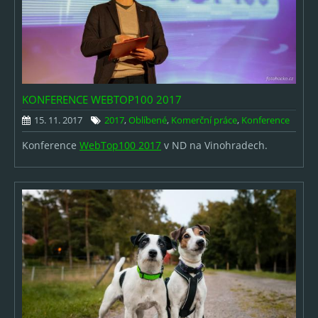
KONFERENCE WEBTOP100 2017
15. 11. 2017
2017
,
Oblíbené
,
Komerční práce
,
Konference
Konference
WebTop100 2017
v ND na Vinohradech.