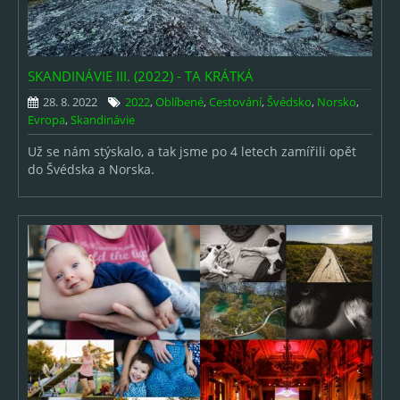
2017
2016
SKANDINÁVIE III. (2022) - TA KRÁTKÁ
2015
28. 8. 2022
2022
,
Oblíbené
,
Cestování
,
Švédsko
,
Norsko
,
2014
Evropa
,
Skandinávie
Už se nám stýskalo, a tak jsme po 4 letech zamířili opět
2013
do Švédska a Norska.
2012
2011
2010
2009
2008
2007