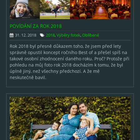
2006
2005
POVÍDÁNÍ ZA ROK 2018
O AUTOROVI
31. 12. 2018
2018
,
Výběry fotek
,
Oblíbené
Rok 2018 byl přesně důkazem toho, že jsem před lety
správně opustil koncept ročního Best of a přešel spíš na
takové osobní zhodnocení daného roku. Proč? Protože při
pohledu na můj foto rok 2018 docházím k tomu, že byl
úplně jiný, než všechny předchozí. A že mě
neskutečně bavil.